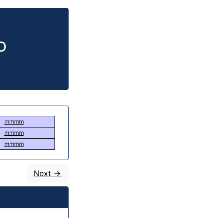
O
mmmm
mmmm
mmmm
Next ->