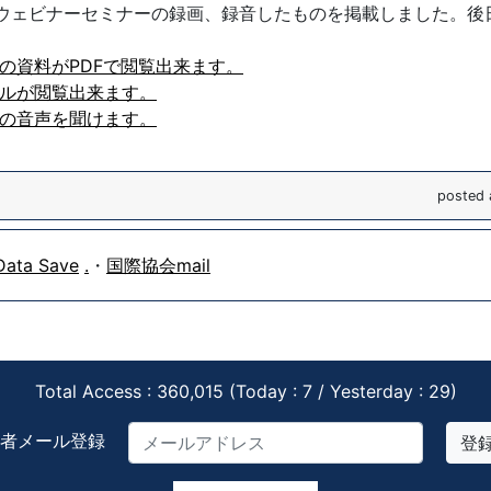
催のウェビナーセミナーの録画、録音したものを掲載しました。後
ナーの資料がPDFで閲覧出来ます。
ュアルが閲覧出来ます。
ナーの音声を聞けます。
posted 
Data Save
.
・
国際協会mail
Total Access : 360,015 (Today : 7 / Yesterday : 29)
者メール登録
登